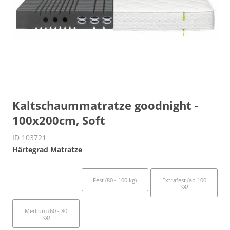
Kaltschaummatratze goodnight -
100x200cm, Soft
ID 103721
Härtegrad Matratze
Soft (bis 60 kg)
Fest (80 - 100 kg)
Extrafest (ab 100
kg)
Medium (60 - 80
kg)