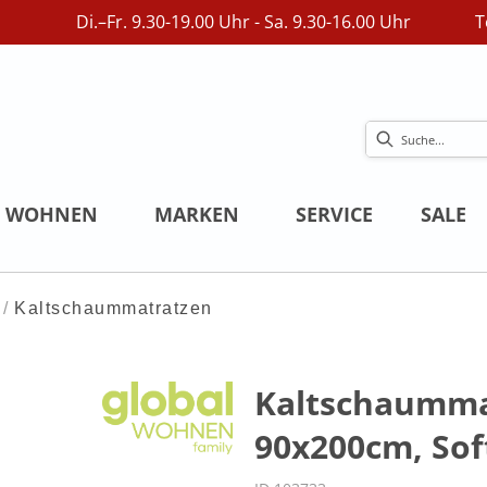
Di.–Fr. 9.30-19.00 Uhr - Sa. 9.30-16.00 Uhr
T
WOHNEN
MARKEN
SERVICE
SALE
Kaltschaummatratzen
Kaltschaumma
90x200cm, Sof