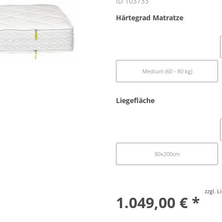
ID 103733
Härtegrad Matratze
Soft (bis 60 kg)
Medium (60 - 80 kg)
Liegefläche
90x200cm
80x200cm
zzgl. 
1.049,00 € *