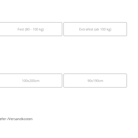
Fest (80 - 100 kg)
Extrafest (ab 100 kg)
100x200cm
90x190cm
Liefer-/Versandkosten