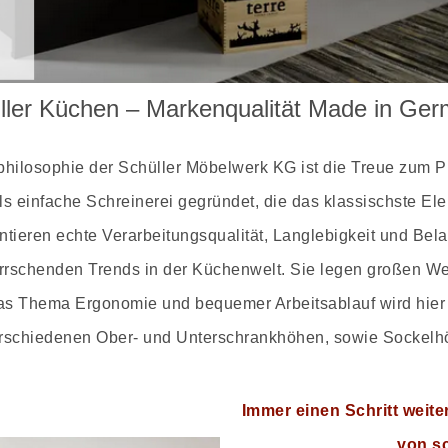
ller Küchen – Markenqualität Made in Ge
philosophie der Schüller Möbelwerk KG ist die Treue zum P
infache Schreinerei gegründet, die das klassischste Elem
tieren echte Verarbeitungsqualität, Langlebigkeit und Bela
rrschenden Trends in der Küchenwelt. Sie legen großen Wert a
as Thema Ergonomie und bequemer Arbeitsablauf wird hier 
rschiedenen Ober- und Unterschrankhöhen, sowie Sockelh
Immer einen Schritt weiter
von sc