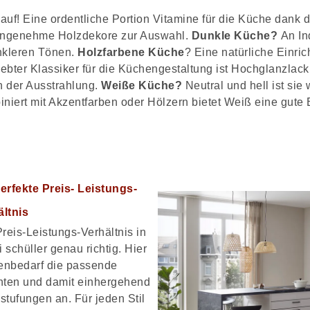
f! Eine ordentliche Portion Vitamine für die Küche dank d
 angenehme Holzdekore zur Auswahl.
Dunkle Küche?
An In
unkleren Tönen.
Holzfarbene Küche
? Eine natürliche Einric
iebter Klassiker für die Küchengestaltung ist Hochglanzla
in der Ausstrahlung.
Weiße Küche?
Neutral und hell ist sie
niert mit Akzentfarben oder Hölzern bietet Weiß eine gute 
erfekte Preis- Leistungs-
ältnis
reis-Leistungs-Verhältnis in
 schüller genau richtig. Hier
henbedarf die passende
ronten und damit einhergehend
bstufungen an. Für jeden Stil