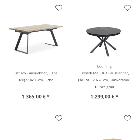
Louming
Esstisch - ausziehbar, LB ca.
Esstisch MALEKO - ausziehbar,
180(270)x90 cm, Eiche
Ø/H ca. 120x76 cm, Glaskeramik,
Dunkelgrau
1.365,00 € *
1.299,00 € *