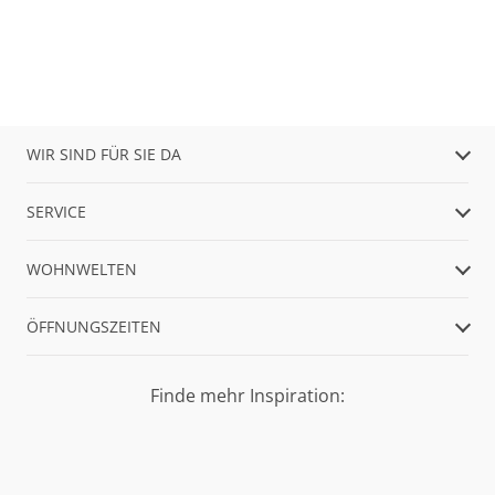
WIR SIND FÜR SIE DA
SERVICE
WOHNWELTEN
ÖFFNUNGSZEITEN
Finde mehr Inspiration: