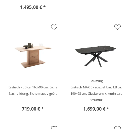
1.495,00 € *
Louming
Esstisch - LB ca. 160x90 cm, Eiche
Esstisch MAXIE - ausziehbar, LB ca.
Nachbildung, Eiche massiv geölt
190x98 cm, Glaskeramik, Anthrazit
Struktur
719,00 € *
1.699,00 € *