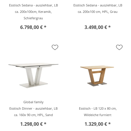
Esstisch Sedana - ausziehbar, LB
Esstisch Sedana - ausziehbar, LB
ca. 200x100cm, Keramik,
ca. 200x100 cm, HPL, Grau
Schiefergrau
6.798,00 € *
3.498,00 € *
Global family
Esstisch Dinner - ausziehbar, LB
Esstisch - LB 120 x 80 cm,
ca. 160x 90 cm, HPL, Sand
Wildeiche furniert
1.298,00 € *
1.329,00 € *