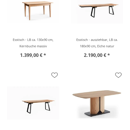
Esstisch - LB ca. 130x90 cm,
Esstisch - ausziehbar, LB ca.
Kernbuche massiv
180x90 cm, Eiche natur
1.399,00 € *
2.190,00 € *