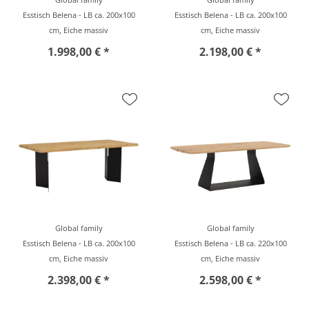
Esstisch Belena - LB ca. 200x100
Esstisch Belena - LB ca. 200x100
cm, Eiche massiv
cm, Eiche massiv
1.998,00 € *
2.198,00 € *
Global family
Global family
Esstisch Belena - LB ca. 200x100
Esstisch Belena - LB ca. 220x100
cm, Eiche massiv
cm, Eiche massiv
2.398,00 € *
2.598,00 € *