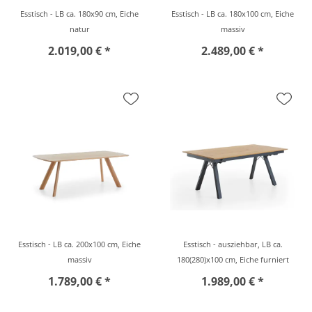
Esstisch - LB ca. 180x90 cm, Eiche
Esstisch - LB ca. 180x100 cm, Eiche
natur
massiv
2.019,00 € *
2.489,00 € *
Esstisch - LB ca. 200x100 cm, Eiche
Esstisch - ausziehbar, LB ca.
massiv
180(280)x100 cm, Eiche furniert
1.789,00 € *
1.989,00 € *