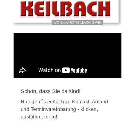
Einrichtungsspezialisten haben
jahrelange Erfahrung und freuen sich,
mit Ihnen zu planen. Mit Marken wie
Schüller, nobilia, Häcker, Global-Küchen
realisieren wir Ihre Traumküche –
fachgerecht geplant, liebevoll umgesetzt.
Als Familienunternehmen nehmen wir
uns Zeit für jedes Detail – von der
Beratung bis zur Montage.
Schön, dass Sie da sind!
Hier geht´s einfach zu Kontakt, Anfahrt
und Terminvereinbarung - klicken,
ausfüllen, fertig!