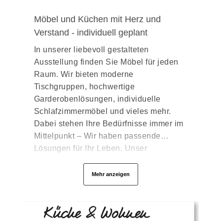
Möbel und Küchen mit Herz und
Verstand - individuell geplant
In unserer liebevoll gestalteten
Ausstellung finden Sie Möbel für jeden
Raum. Wir bieten moderne
Tischgruppen, hochwertige
Garderobenlösungen, individuelle
Schlafzimmermöbel und vieles mehr.
Dabei stehen Ihre Bedürfnisse immer im
Mittelpunkt – Wir haben passende
Lösungen für Ihr Leben. Unser
Küchenstudio ist das Herzstück unseres
Hauses. Hier zeigen wir Ihnen Küchen in
Mehr anzeigen
allen Formen und Farben – von der
offenen Wohnküche bis zur
platzsparenden Küchenzeile. Unsere