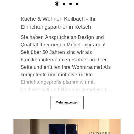
Küche & Wohnen Keilbach - Ihr
Einrichtungspartner in Ketsch
Sie haben Ansprüche an Design und
Qualität ihrer neuen Möbel - wir auch!
Seit über 50 Jahren sind wir als
Familienunternehmen Partner an Ihrer
Seite und erfüllen Ihre Wohnträume! Als
kompetente und möbelverrückte
Einrichtungsprofis planen wir mit
Leidenschaft und Hingabe gemeinsam
mit Ihnen Ihr neues Zuhause. Von der
Mehr anzeigen
ersten Idee über die Planung bis zur
Lieferung und Montage sind wir bei
Ihnen in Sachen „richtig gut einrichten
und himmlisch gut leben“.