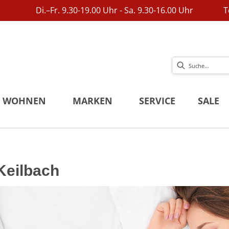
Di.–Fr. 9.30-19.00 Uhr - Sa. 9.30-16.00 Uhr
T
WOHNEN
MARKEN
SERVICE
SALE
Keilbach