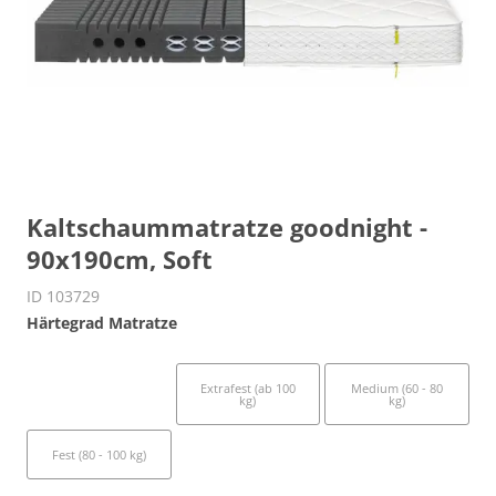
Kaltschaummatratze goodnight -
90x190cm, Soft
ID 103729
Härtegrad Matratze
Soft (bis 60 kg)
Extrafest (ab 100
Medium (60 - 80
kg)
kg)
Fest (80 - 100 kg)