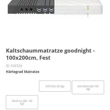
Kaltschaummatratze goodnight -
100x200cm, Fest
ID 103723
Härtegrad Matratze
Fest (80 - 100 kg)
Soft (bis 60 kg)
Extrafest (ab 100
kg)
Medium (60 - 80
kg)