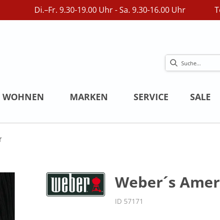
Di.–Fr. 9.30-19.00 Uhr - Sa. 9.30-16.00 Uhr
T
WOHNEN
MARKEN
SERVICE
SALE
r
Weber´s Amer
ID 57171