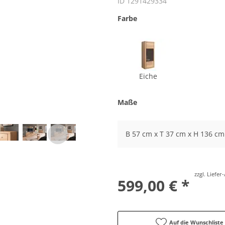
ID 1291429334
Farbe
Eiche
Maße
B 57 cm x T 37 cm x H 136 cm
zzgl. Liefe
599,00 € *
Auf die Wunschliste