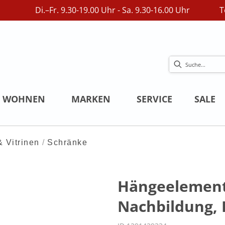
Di.–Fr. 9.30-19.00 Uhr - Sa. 9.30-16.00 Uhr
T
WOHNEN
MARKEN
SERVICE
SALE
 Vitrinen
Schränke
Hängeelement 
Nachbildung, 