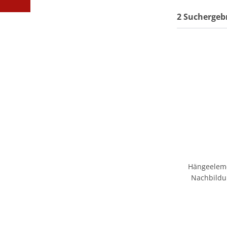
2 Suchergeb
Hängeelemen
Nachbildun