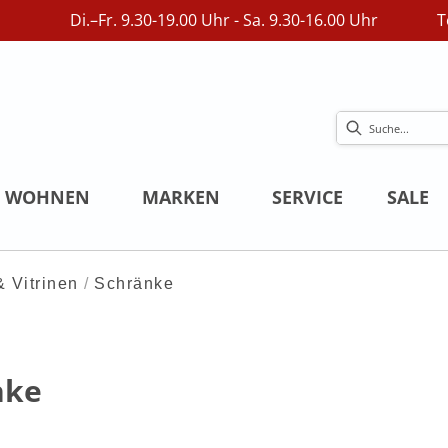
Di.–Fr. 9.30-19.00 Uhr - Sa. 9.30-16.00 Uhr
T
WOHNEN
MARKEN
SERVICE
SALE
 Vitrinen
Schränke
nke