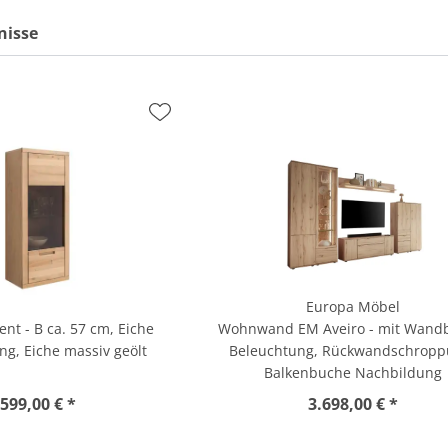
nisse
Europa Möbel
t - B ca. 57 cm, Eiche
Wohnwand EM Aveiro - mit Wand
g, Eiche massiv geölt
Beleuchtung, Rückwandschropp
Balkenbuche Nachbildung
599,00 € *
3.698,00 € *