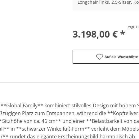
Longchair links, 2,5-Sitzer, Ko
zzgl. 
3.198,00 € *
Auf die Wunschliste
 **Global Family** kombiniert stilvolles Design mit hohem 
roßzügigen Platz zum Entspannen, während die **Kopfteilvers
**Sitzhöhe von ca. 46 cm** und einer **Belastbarkeit von c
tall** in **schwarzer Winkelfuß-Form** verleiht dem Möbels
er** rundet das elegante Erscheinungsbild harmonisch ab.