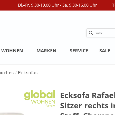
Di.–Fr. 9.30-19.00 Uhr - Sa. 9.30-16.00 Uhr
T
WOHNEN
MARKEN
SERVICE
SALE
ouches
Ecksofas
Ecksofa Rafael
Sitzer rechts i