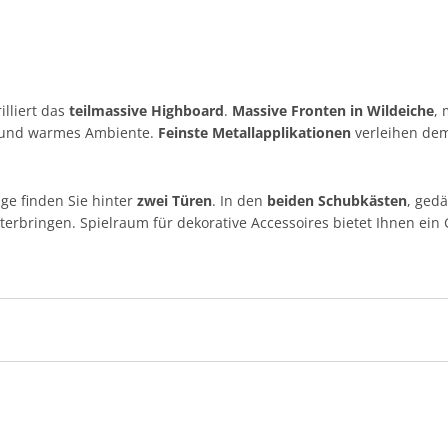
illiert das
teilmassive Highboard
.
Massive Fronten in Wildeiche
,
s und warmes Ambiente.
Feinste Metallapplikationen
verleihen dem
ge finden Sie hinter
zwei Türen
. In den
beiden Schubkästen
, ged
nterbringen. Spielraum für dekorative Accessoires bietet Ihnen ein