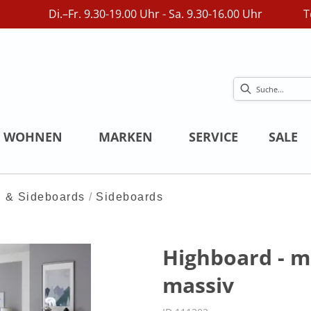
Di.–Fr. 9.30-19.00 Uhr - Sa. 9.30-16.00 Uhr
T
WOHNEN
MARKEN
SERVICE
SALE
 & Sideboards
Sideboards
Highboard - m
massiv