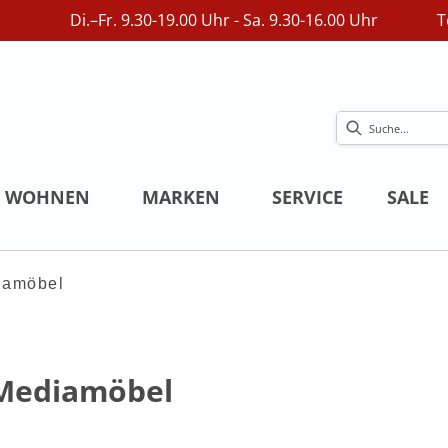
Di.–Fr. 9.30-19.00 Uhr - Sa. 9.30-16.00 Uhr
T
WOHNEN
MARKEN
SERVICE
SALE
iamöbel
 Mediamöbel