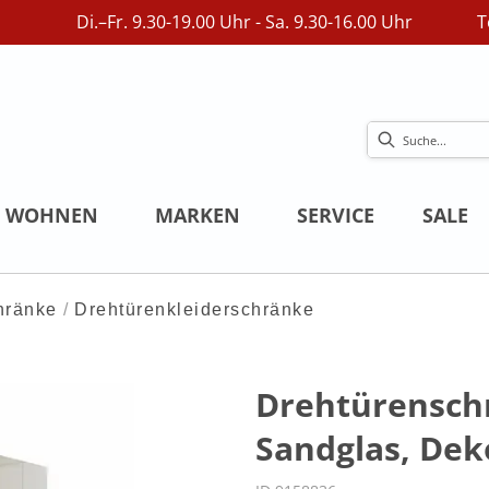
Di.–Fr. 9.30-19.00 Uhr - Sa. 9.30-16.00 Uhr
T
WOHNEN
MARKEN
SERVICE
SALE
hränke
Drehtürenkleiderschränke
Drehtürenschr
Sandglas, Dek