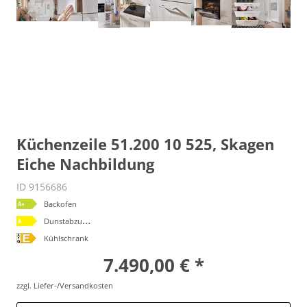
Küchenzeile 51.200 10 525, Skagen
Eiche Nachbildung
ID 9156686
Backofen
D
unstabzugshaube
Kühlschrank
7.490,00 € *
zzgl. Liefer-/Versandkosten