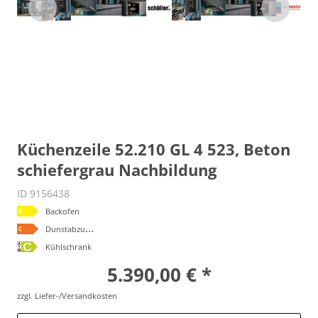
Küchenzeile 52.210 GL 4 523, Beton
schiefergrau Nachbildung
ID 9156438
Backofen
D
unstabzugshaube
Kühlschrank
5.390,00 € *
zzgl. Liefer-/Versandkosten