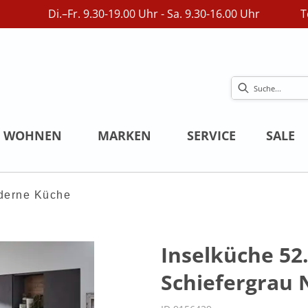
Di.–Fr. 9.30-19.00 Uhr - Sa. 9.30-16.00 Uhr
T
WOHNEN
MARKEN
SERVICE
SALE
derne Küche
Inselküche 52.
Schiefergrau 