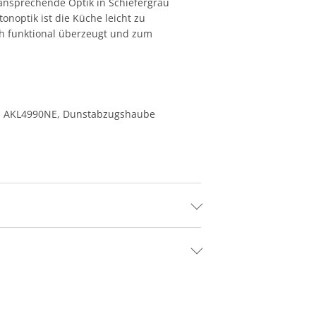
 ansprechende Optik in Schiefergrau
onoptik ist die Küche leicht zu
uch funktional überzeugt und zum
feld AKL4990NE, Dunstabzugshaube