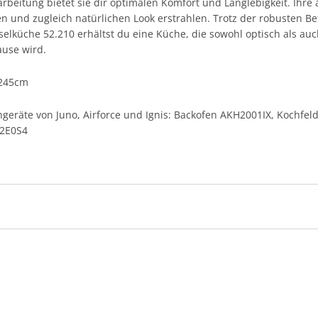
rbeitung bietet sie dir optimalen Komfort und Langlebigkeit. Ihre
 und zugleich natürlichen Look erstrahlen. Trotz der robusten Bet
Inselküche 52.210 erhältst du eine Küche, die sowohl optisch als a
ause wird.
 245cm
kengeräte von Juno, Airforce und Ignis: Backofen AKH2001IX, Koch
02E0S4