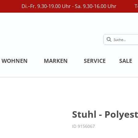
Di.–Fr. 9.30-19.00 Uhr - Sa. 9.30-16.00 Uhr
T
WOHNEN
MARKEN
SERVICE
SALE
Stuhl - Polyes
ID 9156067