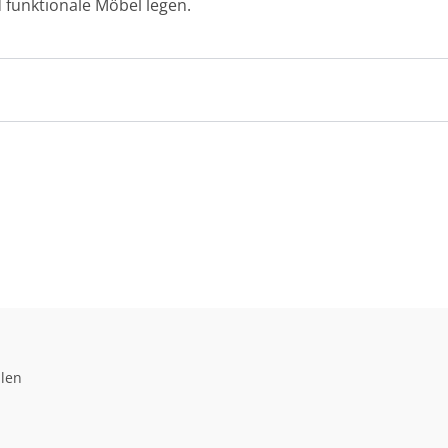
nd funktionale Möbel legen.
llen