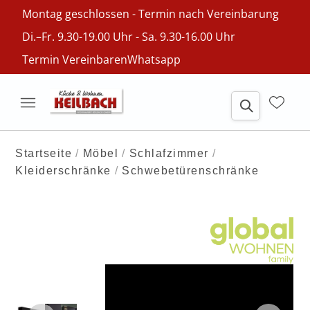
Montag geschlossen - Termin nach Vereinbarung
Di.–Fr. 9.30-19.00 Uhr - Sa. 9.30-16.00 Uhr
Termin Vereinbaren
Whatsapp
Startseite
Möbel
Schlafzimmer
Kleiderschränke
Schwebetürenschränke