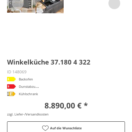
Winkelküche 37.180 4 322
ID 148069
Backofen
D
unstabzugshaube
Kühlschrank
8.890,00 € *
zzgl. Liefer-/Versandkosten
Auf die Wunschliste