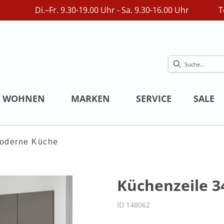
Di.–Fr. 9.30-19.00 Uhr - Sa. 9.30-16.00 Uhr
T
WOHNEN
MARKEN
SERVICE
SALE
oderne Küche
Küchenzeile 3
ID 148062