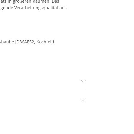
insatz in größeren Räumen. Das
ragende Verarbeitungsqualität aus,
shaube JD36AE52, Kochfeld