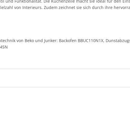
Stil und Funktionalität. Die Küchenzeile macht sie ideal für den E
ielzahl von Interieurs. Zudem zeichnet sie sich durch ihre hervor
entechnik von Beko und Junker: Backofen
BBUC110N1X
, Dunstabzug
M4SN