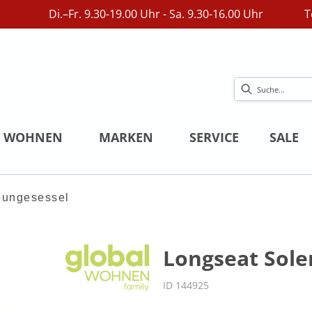
Di.–Fr. 9.30-19.00 Uhr - Sa. 9.30-16.00 Uhr
T
WOHNEN
MARKEN
SERVICE
SALE
oungesessel
Longseat Soler
ID 144925