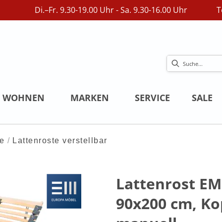
Di.–Fr. 9.30-19.00 Uhr - Sa. 9.30-16.00 Uhr
T
WOHNEN
MARKEN
SERVICE
SALE
te
Lattenroste verstellbar
Lattenrost EM
90x200 cm, Kop