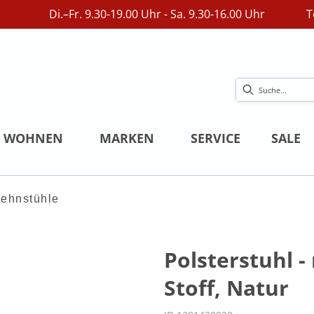
Di.–Fr. 9.30-19.00 Uhr - Sa. 9.30-16.00 Uhr
T
WOHNEN
MARKEN
SERVICE
SALE
ehnstühle
Polsterstuhl 
Stoff, Natur