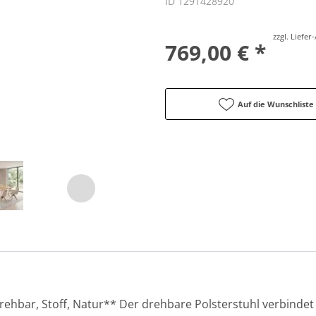
ID 1291428920
zzgl. Liefe
769,00 € *
Auf die Wunschliste
rehbar, Stoff, Natur** Der drehbare Polsterstuhl verbindet 