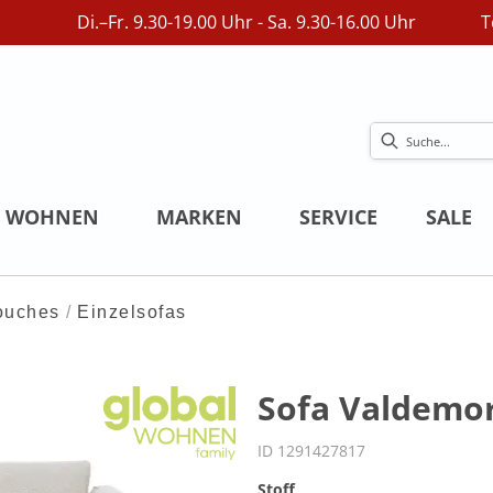
Di.–Fr. 9.30-19.00 Uhr - Sa. 9.30-16.00 Uhr
T
WOHNEN
MARKEN
SERVICE
SALE
ouches
Einzelsofas
Sofa Valdemoro
ID 1291427817
Stoff