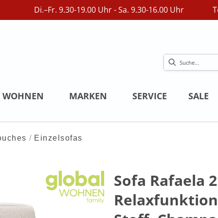
Di.–Fr. 9.30-19.00 Uhr - Sa. 9.30-16.00 Uhr
T
WOHNEN
MARKEN
SERVICE
SALE
ouches
Einzelsofas
Sofa Rafaela 2.
Relaxfunktion 