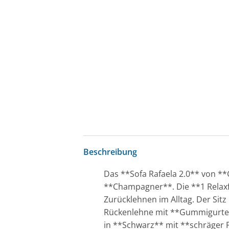
Beschreibung
Das **Sofa Rafaela 2.0** von **G
**Champagner**. Die **1 Relaxf
Zurücklehnen im Alltag. Der Sit
Rückenlehne mit **Gummigurten
in **Schwarz** mit **schräger F