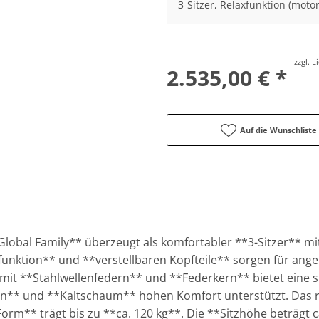
3-Sitzer, Relaxfunktion (motor
zzgl. 
2.535,00 € *
Auf die Wunschliste
lobal Family** überzeugt als komfortabler **3-Sitzer** mit
unktion** und **verstellbaren Kopfteile** sorgen für an
z mit **Stahlwellenfedern** und **Federkern** bietet eine 
** und **Kaltschaum** hohen Komfort unterstützt. Das ro
orm** trägt bis zu **ca. 120 kg**. Die **Sitzhöhe beträgt c