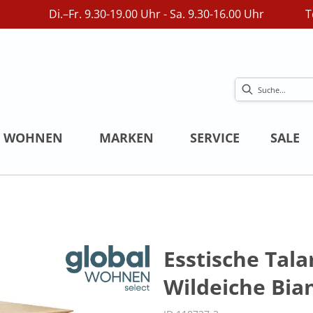
Di.–Fr. 9.30-19.00 Uhr - Sa. 9.30-16.00 Uhr
T
WOHNEN
MARKEN
SERVICE
SALE
Esstische Tala
Wildeiche Bia