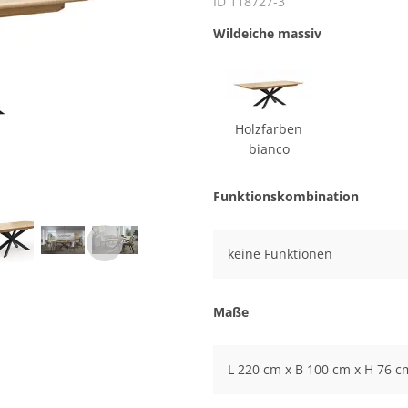
ID 118727-3
Wildeiche massiv
Holzfarben
bianco
Funktionskombination
keine Funktionen
Maße
L 220 cm x B 100 cm x H 76 c