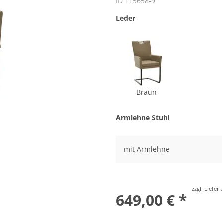
ID 115658-9
Leder
Braun
Armlehne Stuhl
mit Armlehne
zzgl. Liefe
649,00 € *