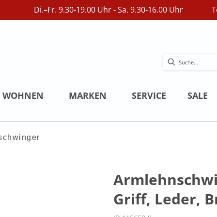
Di.–Fr. 9.30-19.00 Uhr - Sa. 9.30-16.00 Uhr
T
WOHNEN
MARKEN
SERVICE
SALE
schwinger
Armlehnschwin
Griff, Leder, 