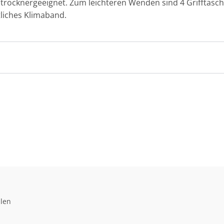
ocknergeeignet. Zum leichteren Wenden sind 4 Grifftasche
tliches Klimaband.
llen