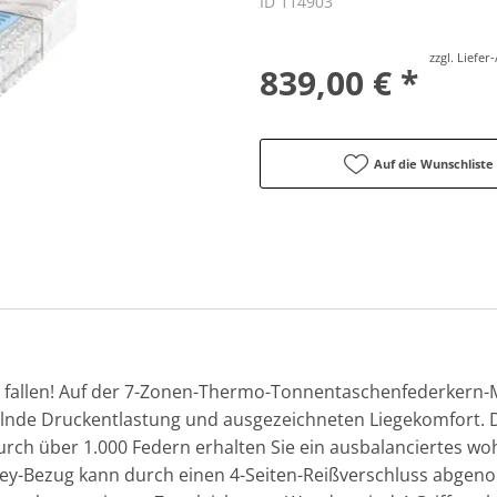
ID 114903
zzgl. Liefe
839,00 € *
Auf die Wunschliste
al fallen! Auf der 7-Zonen-Thermo-Tonnentaschenfederkern-
lnde Druckentlastung und ausgezeichneten Liegekomfort. D
rch über 1.000 Federn erhalten Sie ein ausbalanciertes woh
y-Bezug kann durch einen 4-Seiten-Reißverschluss abgeno