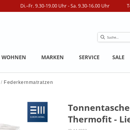
Di.–Fr. 9.30-19.00 Uhr - Sa. 9.30-16.00 Uhr
T
WOHNEN
MARKEN
SERVICE
SALE
Federkernmatratzen
Tonnentasche
Thermofit - Li