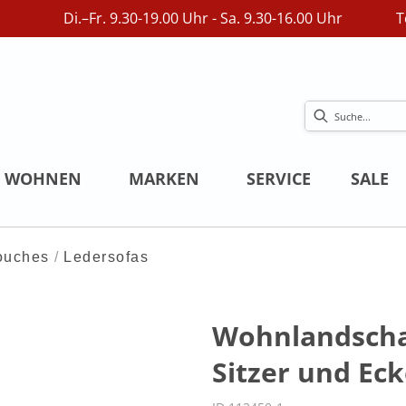
Di.–Fr. 9.30-19.00 Uhr - Sa. 9.30-16.00 Uhr
T
WOHNEN
MARKEN
SERVICE
SALE
ouches
Ledersofas
Wohnlandschaft
Sitzer und Eck