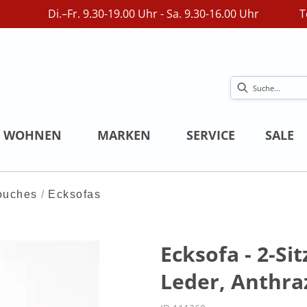
Di.–Fr. 9.30-19.00 Uhr - Sa. 9.30-16.00 Uhr
T
WOHNEN
MARKEN
SERVICE
SALE
ouches
Ecksofas
Ecksofa - 2-Si
Leder, Anthra