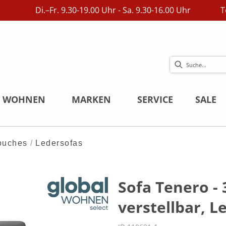
Di.–Fr. 9.30-19.00 Uhr - Sa. 9.30-16.00 Uhr
T
WOHNEN
MARKEN
SERVICE
SALE
ouches
Ledersofas
Sofa Tenero - 
verstellbar, L