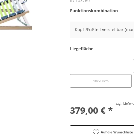
ID 103760
Funktionskombination
Kopf-/Fußteil verstellbar (man
Liegefläche
100x200cm
90x200cm
zzgl. Liefe
379,00 € *
Auf die Wunschliste