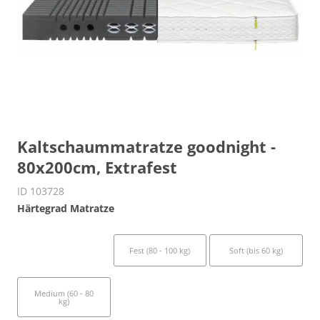
Kaltschaummatratze goodnight -
80x200cm, Extrafest
ID 103728
Härtegrad Matratze
Extrafest (ab 100
Fest (80 - 100 kg)
Soft (bis 60 kg)
kg)
Medium (60 - 80
kg)