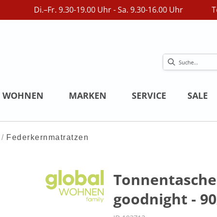
Di.–Fr. 9.30-19.00 Uhr - Sa. 9.30-16.00 Uhr
T
WOHNEN
MARKEN
SERVICE
SALE
Federkernmatratzen
Tonnentasche
goodnight - 