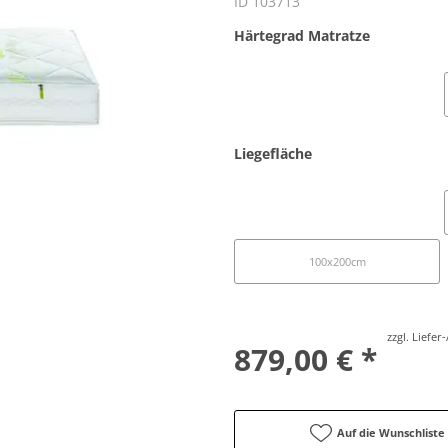
ID 103713
Härtegrad Matratze
Medium (60 - 80 kg)
Liegefläche
90x200cm
100x200cm
zzgl. Liefe
879,00 € *
Auf die Wunschliste