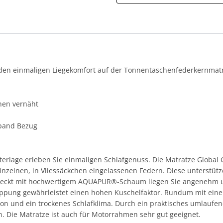
 den einmaligen Liegekomfort auf der Tonnentaschenfederkernmatr
n
chen vernäht
z
aband Bezug
erlage erleben Sie einmaligen Schlafgenuss. Die Matratze Global G
nzelnen, in Vliessäckchen eingelassenen Federn. Diese unterstütz
deckt mit hochwertigem AQUAPUR®-Schaum liegen Sie angenehm 
eppung gewährleistet einen hohen Kuschelfaktor. Rundum mit ein
ion und ein trockenes Schlafklima. Durch ein praktisches umlaufen
. Die Matratze ist auch für Motorrahmen sehr gut geeignet.