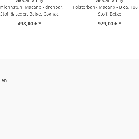
Global family
Global family
mlehnstuhl Macano - drehbar,
Polsterbank Macano - B ca. 180
Stoff & Leder, Beige, Cognac
Stoff, Beige
498,00 € *
979,00 € *
llen