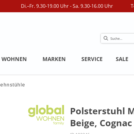
Di.–Fr. 9.30-19.00 Uhr - Sa. 9.30-16.00 Uhr
T
WOHNEN
MARKEN
SERVICE
SALE
ehnstühle
Polsterstuhl M
Beige, Cognac