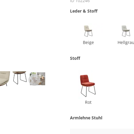
ID 102246
Leder & Stoff
Beige
Hellgra
Stoff
Rot
Armlehne Stuhl