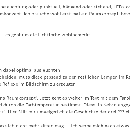
inbeleuchtung oder punktuell, hängend oder stehend, LEDs o
umkonzept. Ich brauche wohl erst mal ein Raumkonzept, bev
 – es geht um die Lichtfarbe wohlbemerkt!
aum dabei optimal ausleuchten
ntscheiden, muss diese passend zu den restlichen Lampen im
e Reflexe im Bildschirm zu erzeugen
ins Raumkonzept“. Jetzt geht es weiter im Text mit dem Farb
rd durch die Farbtemperatur bestimmt. Diese, in Kelvin ang
t“. Hier fällt mir unweigerlich die Geschichte der drei ??? ei
 dass ich nicht mehr sitzen mag….. Ich sehne mich nach etwa