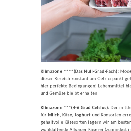
Klimazone ****(Das Null-Grad-Fach):
Moder
dieser Bereich konstant am Gefrierpunkt geh
hier perfekte Bedingungen! Lebensmittel bl
und Gemüse bleibt erhalten.
Klimazone ***(4-6 Grad Celsius):
Der mittl
für
Milch, Käse, Joghurt
und Konsorten erre
gehaltvolle Käsesorten lagern wir am beste
wohlduftende Allgäuer Käserei (zumindest i