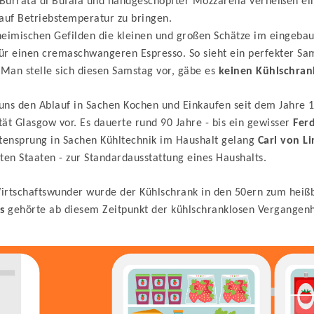
– Burrata di Bufala und handgeschöpfter Mozzarella verheißen 
 auf Betriebstemperatur zu bringen.
heimischen Gefilden die kleinen und großen Schätze im eingeba
t für einen cremaschwangeren Espresso. So sieht ein perfekter 
Man stelle sich diesen Samstag vor, gäbe es
keinen
Kühlschran
ns den Ablauf in Sachen Kochen und Einkaufen seit dem Jahre 17
tät Glasgow vor. Es dauerte rund 90 Jahre - bis ein gewisser
Fer
tensprung in Sachen Kühltechnik im Haushalt gelang
Carl von L
ten Staaten - zur Standardausstattung eines Haushalts.
rtschaftswunder wurde der Kühlschrank in den 50ern zum heißb
s
gehörte ab diesem Zeitpunkt der kühlschranklosen Vergangenh