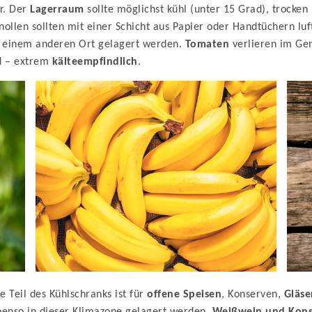
r. Der
Lagerraum
sollte möglichst kühl (unter 15 Grad), trocken
Knollen sollten mit einer Schicht aus Papier oder Handtüchern luf
n einem anderen Ort gelagert werden.
Tomaten
verlieren im G
nd – extrem
kälteempfindlich
.
 Teil des Kühlschranks ist für
offene Speisen
, Konserven,
Gläse
benso in dieser Klimazone gelagert werden.
Weißwein und Kons