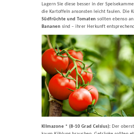
Lagern Sie diese besser in der Speisekamme
die Kartoffeln ansonsten leicht faulen. Die 
Südfrüchte und Tomaten
sollten ebenso a
Bananen
sind – ihrer Herkunft entspreche
Klimazone * (8-10 Grad Celsius):
Der oberste
kaum Kühlung brauchen. Getränke sollten e