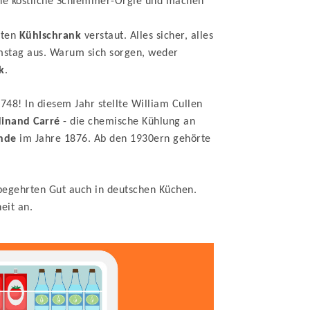
eine köstliche Schlemmer-Orgie und machen
uten
Kühlschrank
verstaut. Alles sicher, alles
Samstag aus. Warum sich sorgen, weder
k
.
48! In diesem Jahr stellte William Cullen
dinand Carré
- die chemische Kühlung an
inde
im Jahre 1876. Ab den 1930ern gehörte
egehrten Gut auch in deutschen Küchen.
eit an.