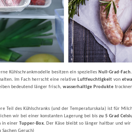
ne Kühlschrankmodelle besitzen ein spezielles
Null-Grad-Fach
alten. Im Fach herrscht eine relative
Luftfeuchtigkeit
von
etwa
eiben bedeutend länger frisch,
wasserhaltige Produkte
trocknen
ere Teil des Kühlschranks (und der Temperaturskala) ist für Milch
ichen wir bei einer konstanten Lagerung bei bis
zu 5 Grad Celsi
n in einer
Tupper-Box
. Der Käse bleibt so länger haltbar und wi
n Sachen Geruch)