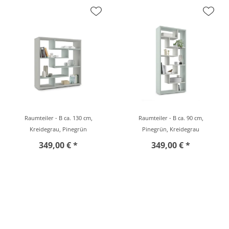
Raumteiler - B ca. 130 cm,
Raumteiler - B ca. 90 cm,
Kreidegrau, Pinegrün
Pinegrün, Kreidegrau
349,00 € *
349,00 € *