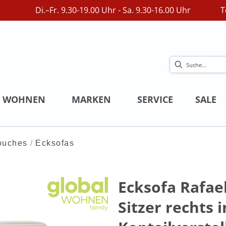
Di.–Fr. 9.30-19.00 Uhr - Sa. 9.30-16.00 Uhr
T
WOHNEN
MARKEN
SERVICE
SALE
ouches
Ecksofas
Ecksofa Rafael
Sitzer rechts i