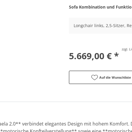
Sofa Kombination und Funkti
Longchair links, 2,5-Sitzer, R
zzgl. 
5.669,00 € *
Auf die Wunschliste
aela 2.0** verbindet elegantes Design mit hohem Komfort. D
*motorische Kopfteilverstellung** sowie eine **motorisch