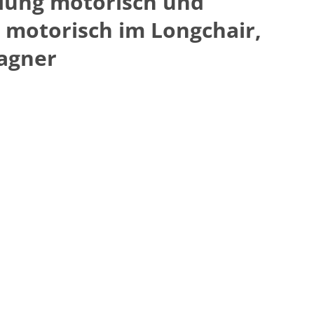
llung motorisch und
 motorisch im Longchair,
agner