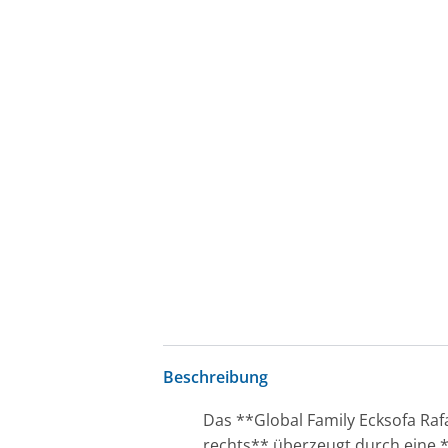
Beschreibung
Das **Global Family Ecksofa Raf
rechts** überzeugt durch eine *